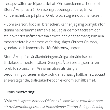
fredagskvällen avslöjades det att Ohlssons kammat hem det
Stora Åkeripriset i år. Ohlssonsgruppens grundare, tillika
koncernchef, var på plats i Örebro och tog emot utmärkelsen.
– Som åkarson, född in i branschen, känner jag mig ödmjuk inför
denna hedersamma utmärkelse. Jag är oerhört tacksam och
stolt över det målmedvetna arbete och engagemang som alla
medarbetare bidrar med varje dag, säger Christer Ohlsson,
grundare och koncernchef för Ohlssonsgruppen.
Stora Åkeripriset är åkerinäringens årliga utmärkelse som
tilldelas ett medlemsåkeri i Sveriges Åkeriföretag som är en
förebild i branschen. Vinnaren utses utifrån fyra
bedömningskriterier: miljö- och klimatmässig hållbarhet, socialt
ansvarstagande, trafiksäkerhet och ekonomisk hållbarhet.
Juryns motivering:
”Från en blygsam start har Ohlssons i Landskrona vuxit fram som
ett av åkerinäringens mest framstående företag. Bolaget är idag