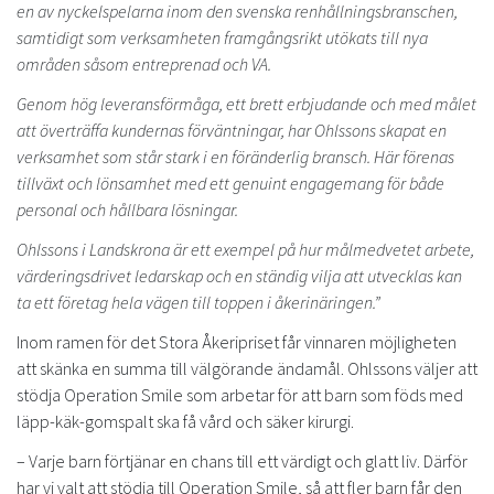
en av nyckelspelarna inom den svenska renhållningsbranschen,
samtidigt som verksamheten framgångsrikt utökats till nya
områden såsom entreprenad och VA.
Genom hög leveransförmåga, ett brett erbjudande och med målet
att överträffa kundernas förväntningar, har Ohlssons skapat en
verksamhet som står stark i en föränderlig bransch. Här förenas
tillväxt och lönsamhet med ett genuint engagemang för både
personal och hållbara lösningar.
Ohlssons i Landskrona är ett exempel på hur målmedvetet arbete,
värderingsdrivet ledarskap och en ständig vilja att utvecklas kan
ta ett företag hela vägen till toppen i åkerinäringen.”
Inom ramen för det Stora Åkeripriset får vinnaren möjligheten
att skänka en summa till välgörande ändamål. Ohlssons väljer att
stödja Operation Smile som arbetar för att barn som föds med
läpp-käk-gomspalt ska få vård och säker kirurgi.
– Varje barn förtjänar en chans till ett värdigt och glatt liv. Därför
har vi valt att stödja till Operation Smile, så att fler barn får den