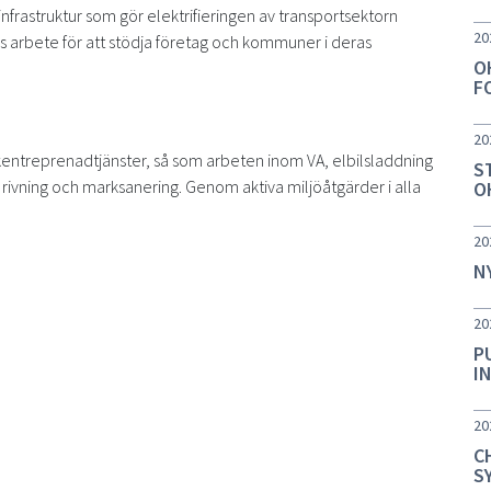
nfrastruktur som gör elektrifieringen av transportsektorn
20
 arbete för att stödja företag och kommuner i deras
O
F
20
ntreprenadtjänster, så som arbeten inom VA, elbilsladdning
S
 rivning och marksanering. Genom aktiva miljöåtgärder i alla
O
20
N
20
P
I
20
C
S