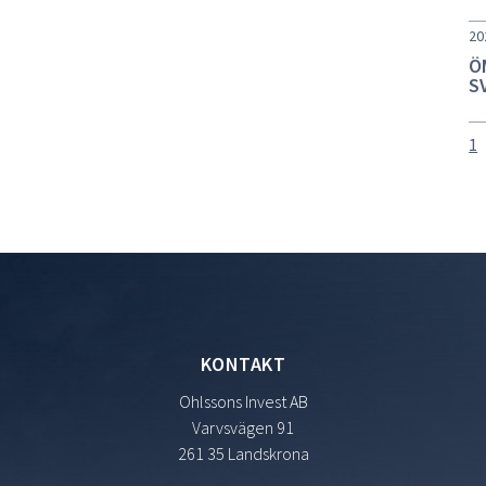
20
Ö
S
1
KONTAKT
Ohlssons Invest AB
Varvsvägen 91
261 35 Landskrona