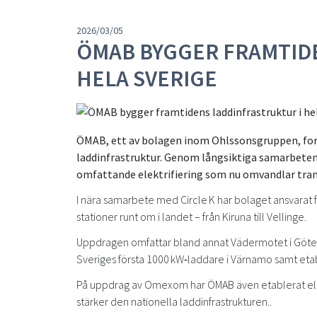
2026/03/05
ÖMAB BYGGER FRAMTID
HELA SVERIGE
ÖMAB, ett av bolagen inom Ohlssonsgruppen, forts
laddinfrastruktur. Genom långsiktiga samarbeten
omfattande elektrifiering som nu omvandlar tra
I nära samarbete med Circle K har bolaget ansvarat f
stationer runt om i landet – från Kiruna till Vellinge.
Uppdragen omfattar bland annat Vädermotet i Götebor
Sveriges första 1000 kW‑laddare i Värnamo samt etab
På uppdrag av Omexom har ÖMAB även etablerat elbils
stärker den nationella laddinfrastrukturen..