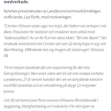
medverkade.
Nyheten presenterades av Landskrona kommunfullmäktiges
ordförande, Lisa Flinth, med motiveringen:
”Christer Ohlsson växte upp i en miljö, där fadern var verksam i ett
åkeri. Passionen för lastbilar och maskiner kom alltså med
”fadersmjölken”. Av sin far fick han dock rådet: ”Bli inte åkare!” Det
hindrade emellertid inte Christer att som 22-åring köpa in sig i ett
åkeriföretag. 1998 kände han sig mogen att starta eget: Ohlssons
AB.
Till en början handlade det om sopsortering för det lilla
familjeföretaget. Men snart växte det till att inte endast omfatta
Landskrona. 27 år senare handlar det om en betydande koncern
med 850 anställda och en omsättning på drygt 1,5 miljarder
kronor.
I ett 30-tal kommuner finns numera Ohlssons AB etablerade i
byggbolag, fastighetsbolag och industrier. För alla typer av