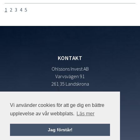
1
2
3
4
5
KONTAKT
Ohlssons Invest AB
Varvsvägen 91
261 35 Landskrona
Integritetspolicy
Vi använder cookies för att ge dig en bättre
upplevelse av vår webbplats.
Läs mer
FÖLJ OSS
Jag förstår!