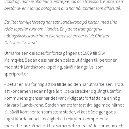
uppdrag inom renhållning, entreprenad och transport. Koncernen
består av en mängd bolag som alla har hållbarhet som affärsidé.
Ett litet familjeföretag har satt Landskrona på kartan med sina
röda sopbilar runt om i landet. En ytterst framgångsrik
näringslivshistoria inom åkeribranschen har blivit Christer
Ohlssons livsverk.”
Utmärkelsen delades för första gången ut 1969 till Siw
Malmqvist. Sedan dess har den delats ut årligen till personer
med stark Landskronakoppling, såväl näringslivs- som
sportprofiler.
- Det är en ära för mig att bli tilldelad den här utmärkelsen. Trots
att koncernen sedan några år tillbaka sträcker sig långt utanför
kommunens gränser har det varit viktigt att fortsätta ha en hög
närvaro i Landskrona. Staden har ett fantastiskt läge med närhet
till såväl kontinenten som stora städer, vilket både ger goda
logistikfördelar och möjlighet att rekrytera kompetenta
medarbetare. Vi har ett bra samarbete med både kommun och