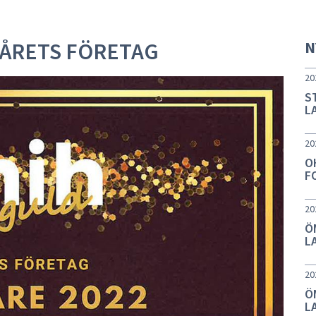
 ÅRETS FÖRETAG
N
20
S
L
20
O
F
20
Ö
L
20
Ö
L