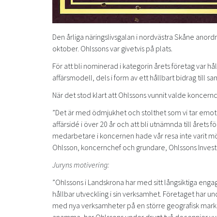
Den årliga näringslivsgalan i nordvästra Skåne anor
oktober. Ohlssons var givetvis på plats.
För att bli nominerad i kategorin årets företag var hål
affärsmodell, dels i form av ett hållbart bidrag till s
När det stod klart att Ohlssons vunnit valde koncernc
”Det är med ödmjukhet och stolthet som vi tar emot
affärsidé i över 20 år och att bli utnämnda till årets f
medarbetare i koncernen hade vår resa inte varit möjlig o
Ohlsson, koncernchef och grundare, Ohlssons Invest
Juryns motivering:
”Ohlssons i Landskrona har med sitt långsiktiga enga
hållbar utveckling i sin verksamhet. Företaget har un
med nya verksamheter på en större geografisk markn