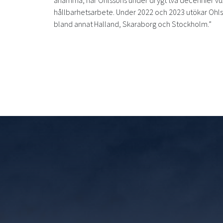
anamma, har Ohlssons under drygt två decennier vuxi
hållbarhetsarbete. Under 2022 och 2023 utökar Ohl
bland annat Halland, Skaraborg och Stockholm.”