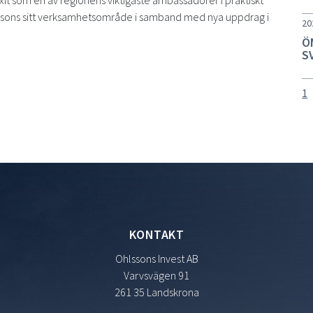
t som en av regionens viktigaste ambassadörer i praktiskt
ssons sitt verksamhetsområde i samband med nya uppdrag i
20
Ö
S
1
KONTAKT
Ohlssons Invest AB
Varvsvägen 91
261 35 Landskrona