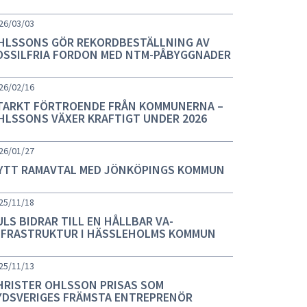
26/03/03
HLSSONS GÖR REKORDBESTÄLLNING AV
OSSILFRIA FORDON MED NTM-PÅBYGGNADER
26/02/16
TARKT FÖRTROENDE FRÅN KOMMUNERNA –
HLSSONS VÄXER KRAFTIGT UNDER 2026
26/01/27
YTT RAMAVTAL MED JÖNKÖPINGS KOMMUN
25/11/18
ULS BIDRAR TILL EN HÅLLBAR VA-
NFRASTRUKTUR I HÄSSLEHOLMS KOMMUN
25/11/13
HRISTER OHLSSON PRISAS SOM
YDSVERIGES FRÄMSTA ENTREPRENÖR