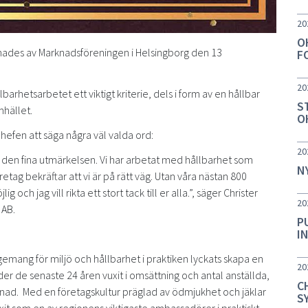
20
O
dnades av Marknadsföreningen i Helsingborg den 13
F
20
lbarhetsarbetet ett viktigt kriterie, dels i form av en hållbar
S
amhället.
O
hefen att säga några väl valda ord:
20
 den fina utmärkelsen. Vi har arbetat med hållbarhet som
N
öretag bekräftar att vi är på rätt väg. Utan våra nästan 800
ch jag vill rikta ett stort tack till er alla.”, säger Christer
20
 AB.
P
I
gemang för miljö och hållbarhet i praktiken lyckats skapa en
20
der de senaste 24 åren vuxit i omsättning och antal anställda,
C
ad. Med en företagskultur präglad av ödmjukhet och jäklar
S